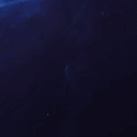
加强主观规范行为：提升员工的信息安全风险意识可以自然地规范
人的行为，从而降低整体风险。
03