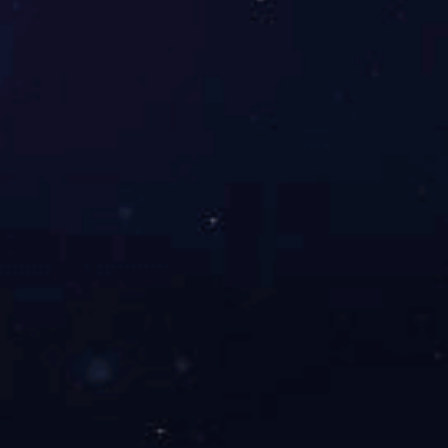
国家电网.某省公司
建设背景：
国网某省公司营销部为了提升营销
力。
建设效果：
大幅提升了营销人员的整体安全意