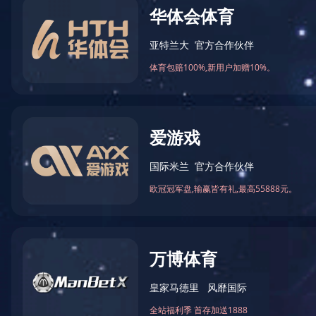
当前位置：
星空官方网站-星空xingkong中国
>
服务体系
>
安全服务
>
安全培训
风险评估服务
安全评估服务
渗透测试