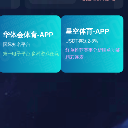
，针对不同培训群体，提供包括安全意识、法律法规、攻防技术、安全
安全规划、设计、分析能力，扩展技术人员安全知识和安全技能，促进
平。