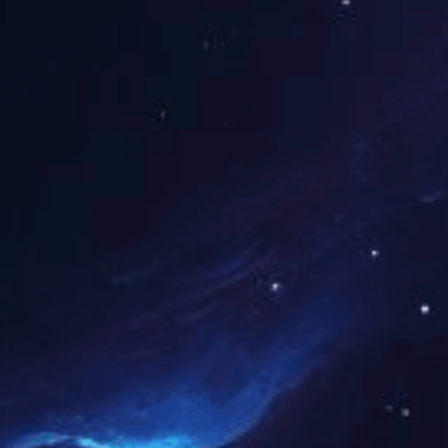
提升人员安全认知：员工在经过动态、静态等多方位安全意识培
后会提升自我的安全认知能力。
01