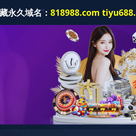
g中国
星空官方网站
产品与解决方案
服务体系
关于
安全服务
SECURITY SERVICE