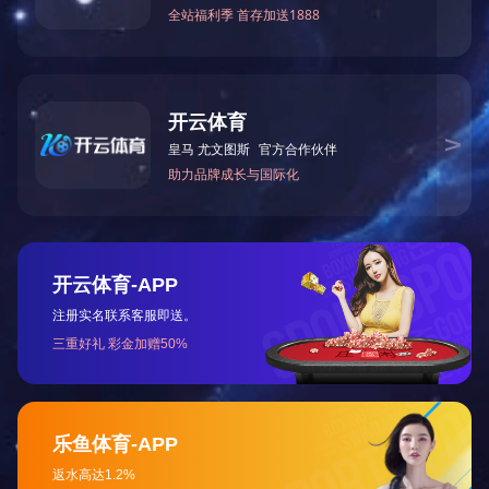
全生命周期的展厅管理平台，保证展厅高效稳定的运营效率；基于
SAAS服务的管理平台；本地展示内容可以无缝部署到多处异地展示
厅；具备对各种形式展示空间以及数字屏幕内容提供管理功能扩展性
全景沉浸式体验
通过图像融合技术打造具有沉浸感的体验空间，在有限的区域内借景
构景，借助立体空间美学和光影技术手段构建出“立体+平面”的空间效
果感和超现实环绕感，满足视觉与感知的享受
多元美学展示
跨界融合了科技、文化与艺术元素，通过技术手段打破传统展厅美学
定义，在以往的空间基础上以延伸和突破诠释了三重空间结构（即入
场空间结构、观众空间结构、展区空间结构）