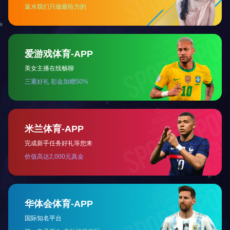
客户价值
CUSTOMER VALUE
01
产品业务能力展示：强调产品、技术和业务内容的更新、常展常新，结合受众
认知，提供有创意、印象深刻的展示。
02
企业品牌形象提升：强调企业精神、理念的发扬，立足星空官方网站，打动观
众、吸引来宾。
03
提升用户体验：通过优化产品设计、改进交互流程、提升服务质量等方式，全
面提升用户体验。这种优质体验能够增强用户对产品的信任度和依赖度，提高
用户黏性，为企业赢得更多忠实用户。