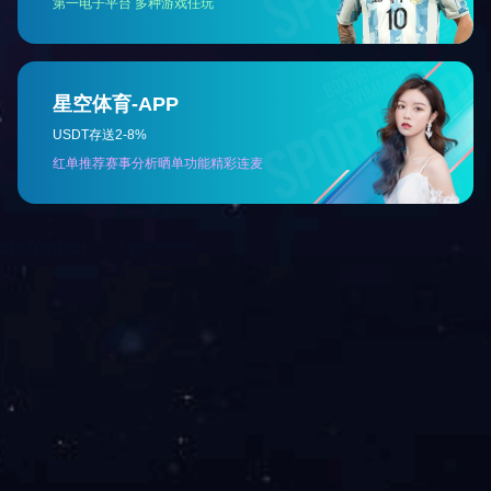
04
精准营销决策：
基于
大量用户数据，为企业提供精准的用户画像和市场洞察，
制定更加精准的营销策略和推广活动，提高营销效果和投资回报率。
产品与解决方案
服务体系
关于我们
新闻资讯
加入我们
人工智能
服务级别
企业简介
招聘岗位
数字孪生
服务网络
星空官方网站
联系方式
数字化转型解
服务网络
留言表单
安全服务
荣誉资质
运维服务
企业风采
技术咨询服务
联系我们
400-808-5058
周一到周五9:30-18:00 (北京时间）
广州市黄埔区科学大道18号芯大厦B2栋1-2层
商务合作: marketing@cloudnineteas.com