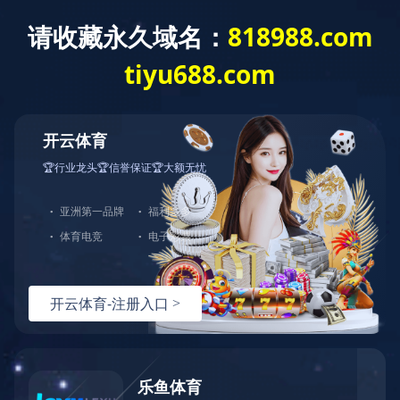
星空官方网站
用户体验中心
当前位置：
星空官方网站-星空xingkong中国
>
产品与解决方案
>
数字孪生(DT)平台及解决方案
>
DT解决
方案-用户体验中心
MetaTwins®数字孪生及工业大数据平台
MetaTwin