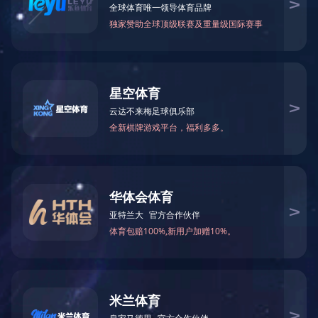
应用概述
APPLICATION OVERVIEW
用户体验中心
星空官方网站-星空xingkong中国 用户体验中心专家团队核心成员均来自IBM用户体验事业部。在
展览展示、用户体验、体验营销领域等领域，拥有多年的咨询服务经验和敏锐的行业洞察力。曾
完成北京奥运会、上海世博会、广州亚运会中众多重要项目的设计和建设工作。
产品架构
SYSTEM ARCHITECTURE