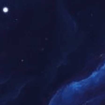
企业经营宗旨
Business purpose
荣誉资质
HONOR AND QUALIFICATION
产品证书
会员
企业荣誉
知识产权
资质证