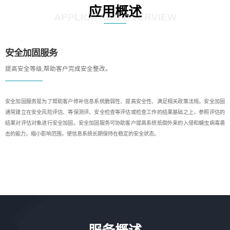
应用概述
APPLICATION OVERVIEW
安全加固服务
提高安全等级,帮助客户完成安全整改。
安全加固服务是为了帮助客户修补信息系统脆弱性、提高安全性、满足相关政策法规。安全加固
通常建立在安全风险评估、等保测评、安全检查等评估或检查工作的结果基础之上，参照评估的
结果对评估对象进行安全加固。安全加固服务可协助客户提高系统抵御外来的入侵和蠕虫病毒袭
击的能力，缩小影响范围，使信息系统长期保持在稳定的安全状态。