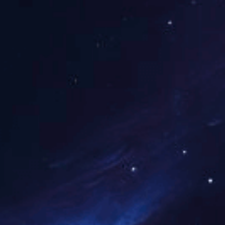
了解安全现状：按照国家标准或相关规范要求开展风险评估，帮
组织摸清安全现状。
01