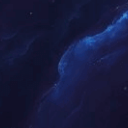
客户价值
CUSTOMER VALUE
助
辅助管理层决策：通过对组织的安全现状进行评估，可以使组织信
息系统的相关管理者从组织战略及业务的高度，增强信息安全意
识，提高安全防范水平，制定安全整改计划，消除安全隐患。
02