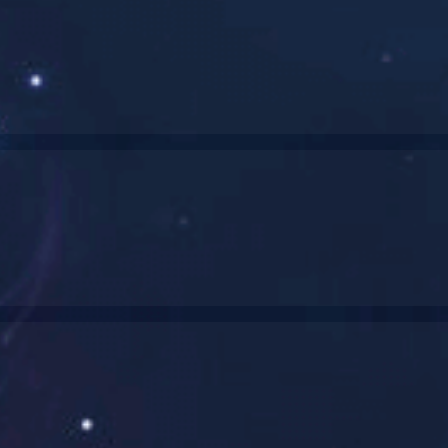
险评估服务
服务
应急响应服务
等保建设咨询服务
重大活动安全
应用概述
APPLICATION OVERVIEW
风险评估服务
全面的安全风险评估,帮助客户形成全