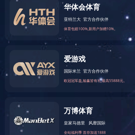
当前位置：
星空官方网站-星空xingkong中国
>
产品与解决方案
>
安全服务
>
风
风险评估服务
安全评估服务
渗透测试