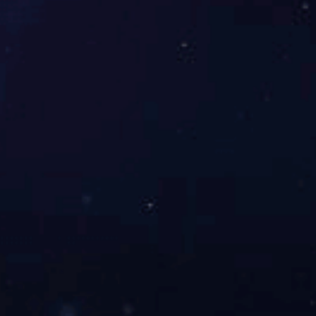
应用案例
APPLICATION CASES
国家电网.某省公司
建设背景：
国网某省公司营销部为了提升营销
建设效果：
全面提升了营销系统安全防护能力