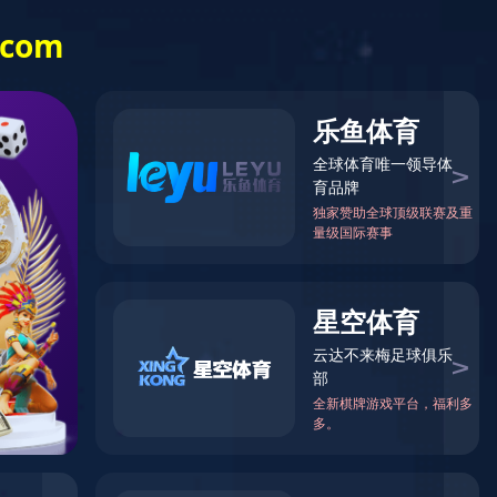
我们
加入我们
全国服务热线：400-808-5058
营