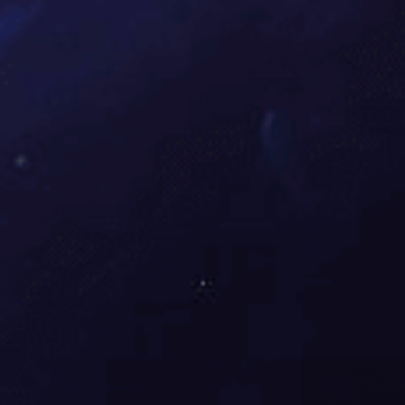
高度还原
真实还原车辆的三维模型和道路环境场景
平台利用强大的实时渲染三维引擎，构建城市场景真实的三维模型，并与
城市交通状态实时同步，支撑数字孪生应用。