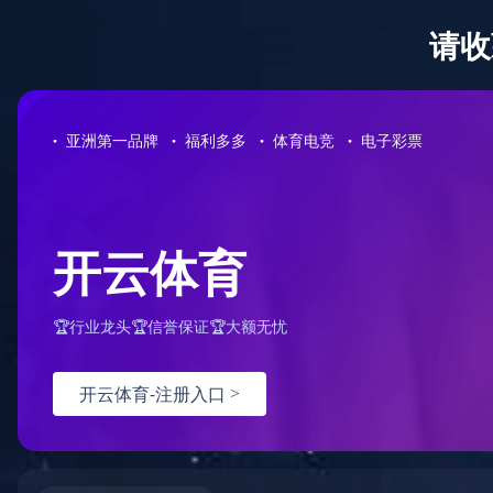
星空官方网站
星空官方网站-星空xingkon