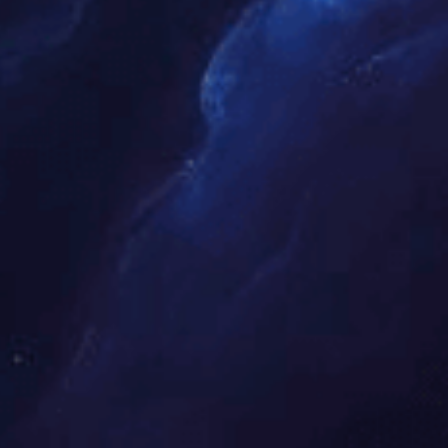
数据导向
归集、分析数据,对车辆进行指挥调度
车辆及园区关键指标、资源配置和自动驾驶决策信息等板块的信息将以实
时动态的数字化图表形式整合至平台。
客户价值
CUSTOMER VALUE