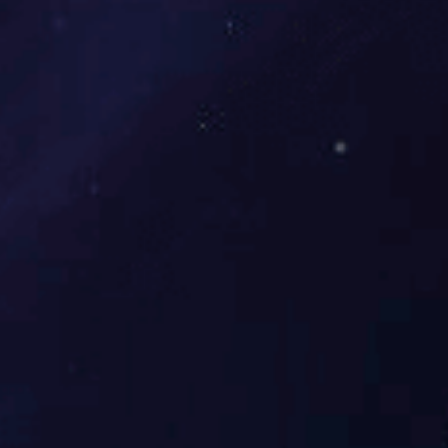
可以模拟各种天气、道路情况和车辆行
通过可视化和虚拟仿真技术，客户可
客户可以在安全可控的情况下进行最大
观察和评估无人驾驶车辆的性能和工
，更好地优化自身无人驾驶车辆的技术
产品设计和研发提供决策支持
和应用方案。
02
03