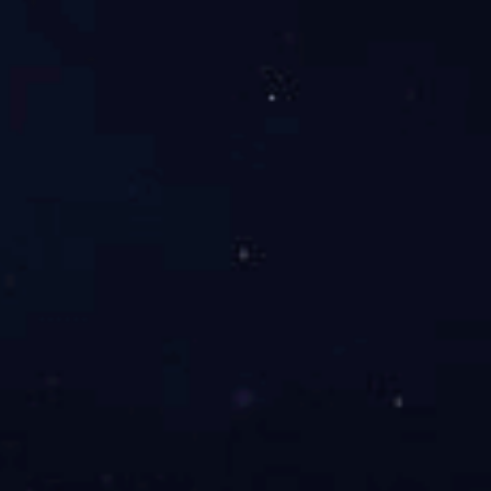
数据接入：
实现与道路管理系统的无 缝对接，实时孪生展示车
，确保行 车安全与效率。
路径还原：
接入车辆实际运行数据和中 控系统信息，通过对比
决策信息， 精准还原自动驾驶算法在行驶过程中的实时决策
有力支持。
记录行驶过程中的每一个细节，并 提供回放功能，助力事故
指标：
针对打车业务，构建了一套精 细化的运营指标体系，为
据支撑。