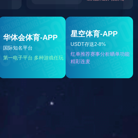
从屏幕上 实时监测到每一台自动驾驶汽车周边的实际情况和它的运行情
运营管理体系，实现高效调度与监控，为无人驾驶规模化运营打下坚实
驾驶，以实现更高效、安全和智能的车辆运营。
广州市调研考察期间，重点关注了星空官方网站-星空xingkong
提供技术支撑的重点项目——Robo Taxi 数智运营服务平